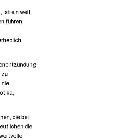
ist ein weit
en führen
erheblich
ehenentzündung
n zu
 die
otika,
nen, die bei
eutlichen die
wertvolle