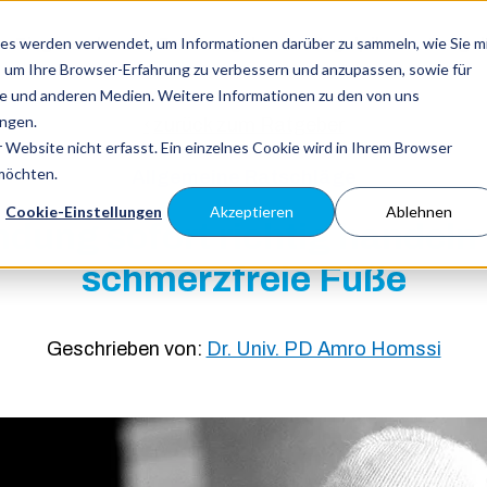
Toggle
es werden verwendet, um Informationen darüber zu sammeln, wie Sie m
Eingewachsener Zehennagel
Nagelpilz
Ratge
children
, um Ihre Browser-Erfahrung zu verbessern und anzupassen, sowie für
for
Eingewachsener
 und anderen Medien. Weitere Informationen zu den von uns
Zehennagel
ngen.
zurück zum Ratgeber
Website nicht erfasst. Ein einzelnes Cookie wird in Ihrem Browser
 möchten.
Allgemeine Ratschläge
Cookie-Einstellungen
Akzeptieren
Ablehnen
dung sofort richtig handeln
schmerzfreie Füße
Geschrieben von:
Dr. Univ. PD Amro Homssi