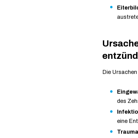
Eiterbi
austret
Ursache
entzünd
Die Ursachen 
Eingew
des Zeh
Infekti
eine En
Trauma