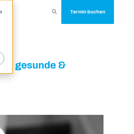
Suche
it
Termin buchen
ber
öffnen
 für gesunde &