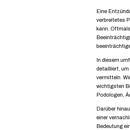
Eine Entzündu
verbreitetes 
kann. Oftmals
Beeinträchtig
beeinträchtig
In diesem umf
detailliert, 
vermitteln. W
wichtigsten Be
Podologen, Är
Darüber hinaus
einer vernach
Bedeutung ein