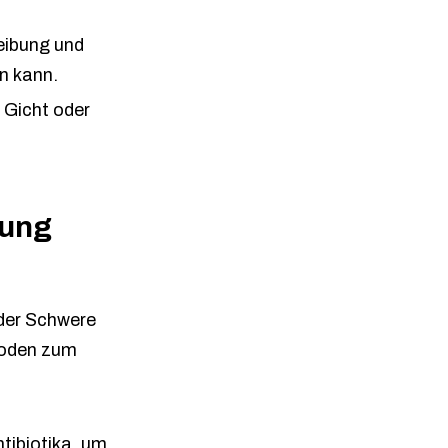
eibung und
n kann.
 Gicht oder
lung
der Schwere
hoden zum
ntibiotika, um