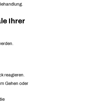
 Behandlung.
e Ihrer
werden.
ck reagieren.
eim Gehen oder
die