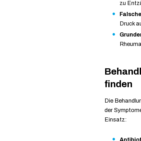
zu Entz
Falsch
Druck a
Grunde
Rheuma 
Behandl
finden
Die Behandlun
der Symptome
Einsatz:
Antibio