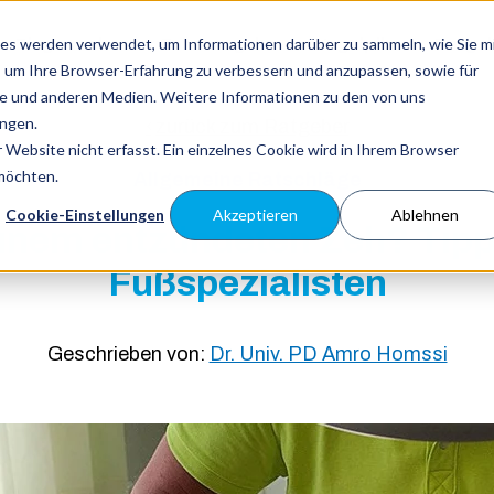
Toggle
es werden verwendet, um Informationen darüber zu sammeln, wie Sie m
Eingewachsener Zehennagel
Nagelpilz
Ratge
children
, um Ihre Browser-Erfahrung zu verbessern und anzupassen, sowie für
for
Eingewachsener
 und anderen Medien. Weitere Informationen zu den von uns
Zehennagel
ngen.
zurück zum Ratgeber
Website nicht erfasst. Ein einzelnes Cookie wird in Ihrem Browser
 möchten.
Allgemeine Ratschläge
Cookie-Einstellungen
Akzeptieren
Ablehnen
einem entzündeten Zeh? Tipp
Fußspezialisten
Geschrieben von:
Dr. Univ. PD Amro Homssi