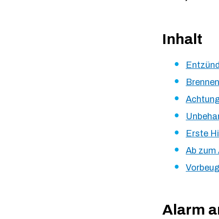
Inhalt
Entzünd
Brennen
Achtung,
Unbehan
Erste Hi
Ab zum 
Vorbeuge
Alarm a