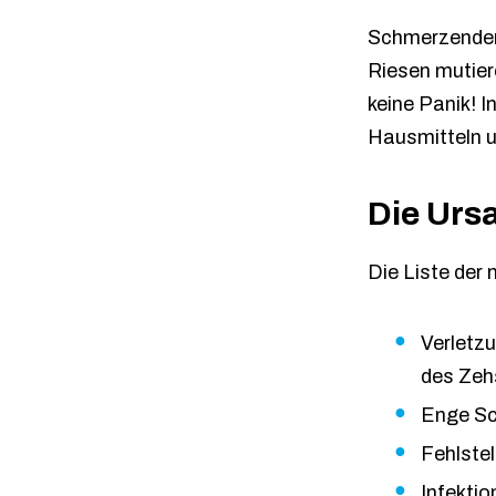
Schmerzender 
Riesen mutier
keine Panik! I
Hausmitteln un
Die Urs
Die Liste der
Verletz
des Zeh
Enge Sc
Fehlstel
Infektio