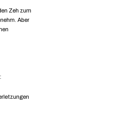
 den Zeh zum
genehm. Aber
chen
:
erletzungen