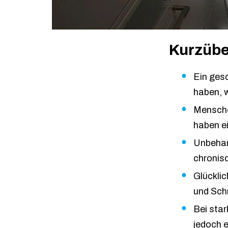
Kurzübe
Ein ges
haben, w
Mensche
haben ei
Unbehan
chronis
Glücklic
und Schm
Bei sta
jedoch 