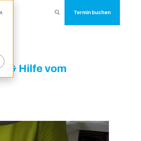
Suche
it
Termin buchen
ber
öffnen
s & Hilfe vom