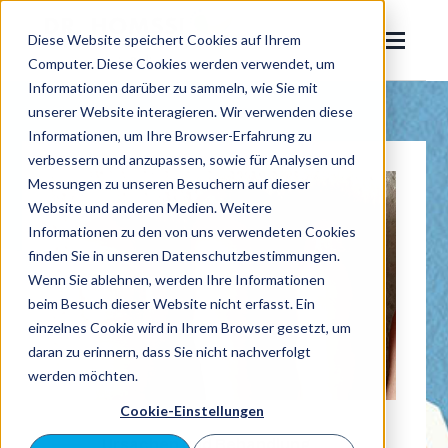
SKIP
TO
CONTENT
Diese Website speichert Cookies auf Ihrem
Toggle
Menu
Computer. Diese Cookies werden verwendet, um
Informationen darüber zu sammeln, wie Sie mit
unserer Website interagieren. Wir verwenden diese
Dr. Homssi
Informationen, um Ihre Browser-Erfahrung zu
Toggle
Eingewachsener Zehennagel
verbessern und anzupassen, sowie für Analysen und
children
Messungen zu unseren Besuchern auf dieser
for
Nagelpilz
Eingewachsener
Website und anderen Medien. Weitere
Zehennagel
Informationen zu den von uns verwendeten Cookies
Ratgeber
finden Sie in unseren Datenschutzbestimmungen.
Wenn Sie ablehnen, werden Ihre Informationen
beim Besuch dieser Website nicht erfasst. Ein
Jetzt
einzelnes Cookie wird in Ihrem Browser gesetzt, um
Suchen
suche
daran zu erinnern, dass Sie nicht nachverfolgt
werden möchten.
Cookie-Einstellungen
Termin buchen
Ursachen und Behandlung