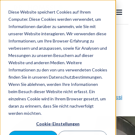
SKIP
TO
CONTENT
Diese Website speichert Cookies auf Ihrem
Toggle
Menu
Computer. Diese Cookies werden verwendet, um
Informationen darüber zu sammeln, wie Sie mit
zurück zum Ratgeber
unserer Website interagieren. Wir verwenden diese
Dr. Homssi
Informationen, um Ihre Browser-Erfahrung zu
Toggle
Eingewachsener Zehennagel
Allgemeine Ratschläge
verbessern und anzupassen, sowie für Analysen und
children
Messungen zu unseren Besuchern auf dieser
for
Nagelpilz
Eingewachsener
Hyperkeratose am Fuß –
Website und anderen Medien. Weitere
Zehennagel
Informationen zu den von uns verwendeten Cookies
Ursachen, Behandlung &
Ratgeber
finden Sie in unseren Datenschutzbestimmungen.
Prävention
Wenn Sie ablehnen, werden Ihre Informationen
beim Besuch dieser Website nicht erfasst. Ein
Jetzt
Geschrieben von:
Dr. Univ. PD Amro Homssi
einzelnes Cookie wird in Ihrem Browser gesetzt, um
Suchen
suche
daran zu erinnern, dass Sie nicht nachverfolgt
werden möchten.
Cookie-Einstellungen
Termin buchen