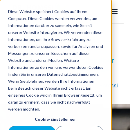
SKIP
TO
CONTENT
Diese Website speichert Cookies auf Ihrem
Toggle
Menu
Computer. Diese Cookies werden verwendet, um
Informationen darüber zu sammeln, wie Sie mit
zurück zum Ratgeber
unserer Website interagieren. Wir verwenden diese
Dr. Homssi
Informationen, um Ihre Browser-Erfahrung zu
Toggle
Eingewachsener Zehennagel
Allgemeine Ratschläge
verbessern und anzupassen, sowie für Analysen und
children
Messungen zu unseren Besuchern auf dieser
for
Nagelpilz
Eingewachsener
Onychogryphose – alles über
Website und anderen Medien. Weitere
Zehennagel
Informationen zu den von uns verwendeten Cookies
schmerzhafte Krallennägel
Ratgeber
finden Sie in unseren Datenschutzbestimmungen.
Wenn Sie ablehnen, werden Ihre Informationen
Geschrieben von:
Dr. Univ. PD Amro Homssi
beim Besuch dieser Website nicht erfasst. Ein
Jetzt
einzelnes Cookie wird in Ihrem Browser gesetzt, um
Suchen
suche
daran zu erinnern, dass Sie nicht nachverfolgt
werden möchten.
Cookie-Einstellungen
Termin buchen