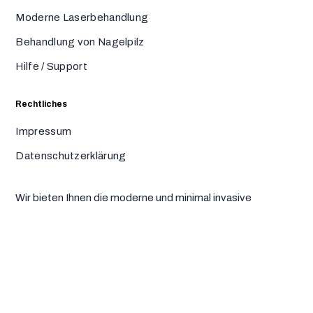
Moderne Laserbehandlung
Behandlung von Nagelpilz
Hilfe / Support
Rechtliches
Impressum
Datenschutzerklärung
Wir bieten Ihnen die moderne und minimal invasive
Laserbehandlung von eingewachsenen Zehennägeln und
Nagelpilz an.
Jetzt Beratungstermin buchen