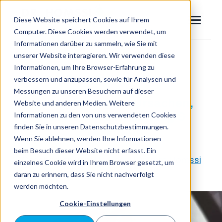
SKIP
TO
CONTENT
Diese Website speichert Cookies auf Ihrem
Toggle
Menu
Computer. Diese Cookies werden verwendet, um
Informationen darüber zu sammeln, wie Sie mit
zurück zum Ratgeber
unserer Website interagieren. Wir verwenden diese
Dr. Homssi
Informationen, um Ihre Browser-Erfahrung zu
Toggle
Eingewachsener Zehennagel
Allgemeine Ratschläge
verbessern und anzupassen, sowie für Analysen und
children
Messungen zu unseren Besuchern auf dieser
for
Nagelpilz
Eingewachsener
Verdickte Nägel – Ursachen,
Website und anderen Medien. Weitere
Zehennagel
Informationen zu den von uns verwendeten Cookies
Symptome, Behandlung &
Ratgeber
finden Sie in unseren Datenschutzbestimmungen.
Prävention
Wenn Sie ablehnen, werden Ihre Informationen
beim Besuch dieser Website nicht erfasst. Ein
Jetzt
Geschrieben von:
Dr. Univ. PD Amro Homssi
einzelnes Cookie wird in Ihrem Browser gesetzt, um
Suchen
suche
daran zu erinnern, dass Sie nicht nachverfolgt
werden möchten.
Cookie-Einstellungen
Termin buchen