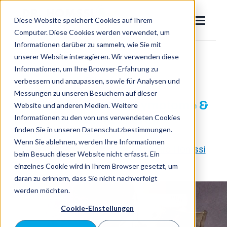
SKIP
TO
CONTENT
Diese Website speichert Cookies auf Ihrem
Toggle
Menu
Computer. Diese Cookies werden verwendet, um
Informationen darüber zu sammeln, wie Sie mit
zurück zum Ratgeber
unserer Website interagieren. Wir verwenden diese
Dr. Homssi
Informationen, um Ihre Browser-Erfahrung zu
Toggle
Eingewachsener Zehennagel
Pilzinfektion
verbessern und anzupassen, sowie für Analysen und
children
Messungen zu unseren Besuchern auf dieser
for
Nagelpilz
Eingewachsener
Fußpilz: Ursachen, Symptome &
Website und anderen Medien. Weitere
Zehennagel
Informationen zu den von uns verwendeten Cookies
wirksame Therapie
Ratgeber
finden Sie in unseren Datenschutzbestimmungen.
Wenn Sie ablehnen, werden Ihre Informationen
Geschrieben von:
Dr. Univ. PD Amro Homssi
beim Besuch dieser Website nicht erfasst. Ein
Jetzt
einzelnes Cookie wird in Ihrem Browser gesetzt, um
Suchen
suche
daran zu erinnern, dass Sie nicht nachverfolgt
werden möchten.
Cookie-Einstellungen
Termin buchen