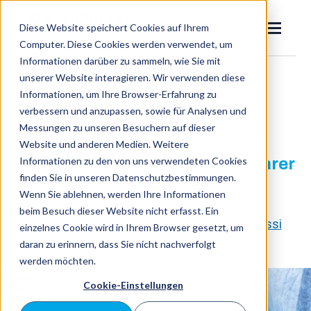
SKIP
TO
CONTENT
Diese Website speichert Cookies auf Ihrem
Toggle
Menu
Computer. Diese Cookies werden verwendet, um
Informationen darüber zu sammeln, wie Sie mit
zurück zum Ratgeber
unserer Website interagieren. Wir verwenden diese
Dr. Homssi
Informationen, um Ihre Browser-Erfahrung zu
Toggle
Laser-OP
Eingewachsener Zehennagel
verbessern und anzupassen, sowie für Analysen und
children
Messungen zu unseren Besuchern auf dieser
for
Nagelpilz
Eingewachsener
Vorteile der Laser-OP beim
Website und anderen Medien. Weitere
Zehennagel
Zehennagel & Spezialisten in Ihrer
Informationen zu den von uns verwendeten Cookies
Ratgeber
finden Sie in unseren Datenschutzbestimmungen.
Nähe
Wenn Sie ablehnen, werden Ihre Informationen
beim Besuch dieser Website nicht erfasst. Ein
Jetzt
Geschrieben von:
Dr. Univ. PD Amro Homssi
einzelnes Cookie wird in Ihrem Browser gesetzt, um
Suchen
suche
daran zu erinnern, dass Sie nicht nachverfolgt
werden möchten.
Cookie-Einstellungen
Termin buchen